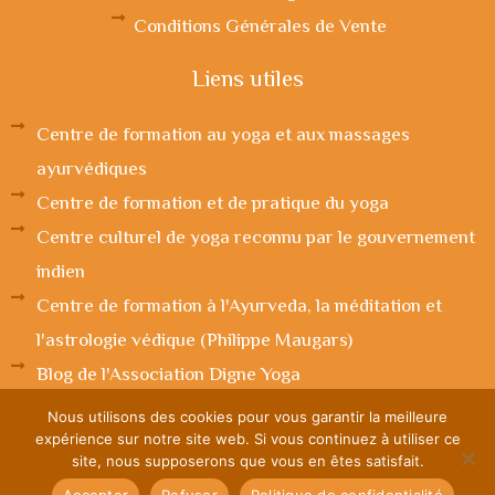
Conditions Générales de Vente
Liens utiles
Centre de formation au yoga et aux massages
ayurvédiques
Centre de formation et de pratique du yoga
Centre culturel de yoga reconnu par le gouvernement
indien
Centre de formation à l'Ayurveda, la méditation et
l'astrologie védique (Philippe Maugars)
Blog de l'Association Digne Yoga
Nous utilisons des cookies pour vous garantir la meilleure
Réalisé par
Pulse Online
| Copyright © 2025
Fanny Girard
.
expérience sur notre site web. Si vous continuez à utiliser ce
Tous droits réservés.
site, nous supposerons que vous en êtes satisfait.
Accepter
Refuser
Politique de confidentialité