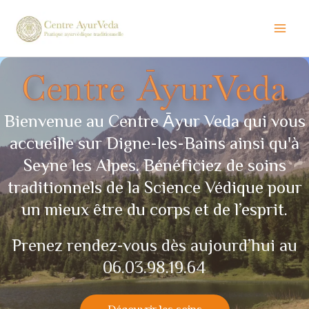
Aller
au
contenu
Centre ĀyurVeda
Bienvenue au Centre Āyur Veda qui vous
accueille sur Digne-les-Bains ainsi qu'à
Seyne les Alpes. Bénéficiez de soins
traditionnels de la Science Védique pour
un mieux être du corps et de l’esprit.
Prenez rendez-vous dès aujourd’hui au
06.03.98.19.64